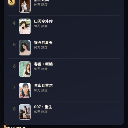
3
94万
热度
山河令外传
4
94万
热度
镰仓的夏天
5
93万
热度
春香·新编
6
93万
热度
釜山到首尔
7
93万
热度
007·重生
8
92万
热度