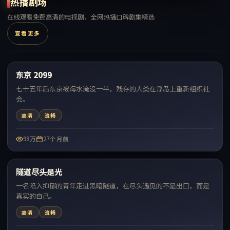
热播剧场
在线观看免费高清的电视剧，全网热播口碑剧集精选
查看更多
99:59
东京 2099
热门
七十五年后东京被海水淹没一半，残存的人类在浮岛上重新组织社
会。
高清
流畅
98万
27个月前
99:50
隧道尽头是光
热门
一名陷入抑郁的青年走进黑暗隧道，在尽头遇见的不是出口，而是
真实的自己。
高清
流畅