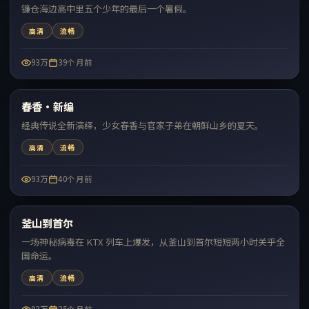
镰仓海边高中里五个少年的最后一个暑假。
高清
流畅
93万
39个月前
99:27
春香·新编
热门
经典传说全新演绎，少女春香与官家子弟在朝鲜山乡的夏天。
高清
流畅
93万
40个月前
99:37
釜山到首尔
热门
一场神秘病毒在 KTX 列车上爆发，从釜山到首尔短短两小时关乎全
国命运。
高清
流畅