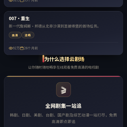
93万
35个月前
99:04
007·重生
热门
新一代詹姆斯·邦德从北非沙漠到圣彼得堡的首场任务。
高清
流畅
92万
26个月前
为什么选择云剧场
让你随时随地畅享在线观看免费高清的电视剧
🎬
全网剧集一站追
韩剧、日剧、美剧、台剧、国产剧及综艺动漫一站打尽，免费
高清即点即追