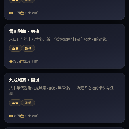
13万
21个月前
71:54
雪国列车·末班
最新
末日列车第十八季冬，新一代领袖即将打破车厢之间的封锁。
高清
流畅
37万
21个月前
99:56
九龙城寨·围城
最新
八十年代香港九龙城寨内的少年群像，一场无名之地的拳头与江
湖。
高清
流畅
39万
21个月前
99:00