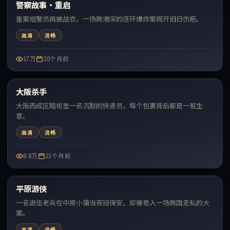
警察故事·重启
最新
重案组警员再披战衣，一场跨港深的连环爆炸案揭开旧日伤疤。
高清
流畅
17万
20个月前
67:16
大阪杀手
最新
大阪西成区暗街里一名沉默的快递员，每个包裹背后都是一桩生
意。
高清
流畅
8.8万
21个月前
99:48
平原游侠
最新
一名退伍老兵在中原小镇当夜班保安，却被卷入一场跨国走私的大
案。
高清
流畅