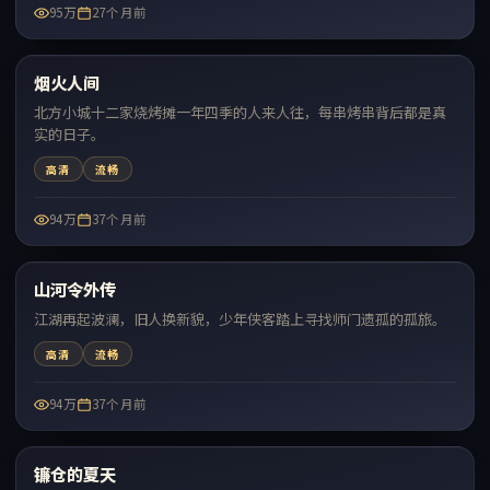
95万
27个月前
46:31
烟火人间
热门
北方小城十二家烧烤摊一年四季的人来人往，每串烤串背后都是真
实的日子。
高清
流畅
94万
37个月前
67:16
山河令外传
热门
江湖再起波澜，旧人换新貌，少年侠客踏上寻找师门遗孤的孤旅。
高清
流畅
94万
37个月前
97:42
镰仓的夏天
热门