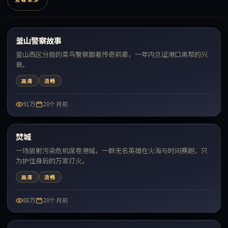
41:01
釜山警察故事
最新
釜山西区分局的菜鸟警察跟着传奇前辈，一年内见证港口黑帮的兴
衰。
高清
流畅
91万
20个月前
99:34
焚城
最新
一场放射污染危机席卷港城，一群无名英雄在火海与时间赛跑，只
为护住身后的万家灯火。
高清
流畅
88万
20个月前
99:04