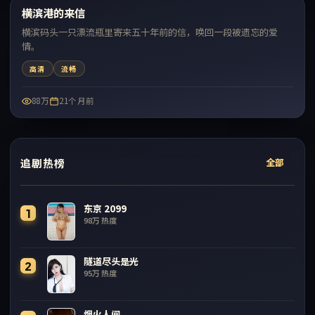
横滨港的来信
最新
横滨码头一只漂流瓶里寄来五十年前的信，唤回一段被遗忘的爱
情。
高清
流畅
88万
21个月前
追剧热榜
全部
东京 2099
1
98万
热度
隧道尽头是光
2
95万
热度
烟火人间